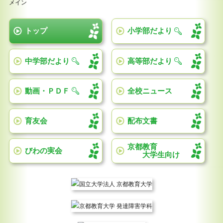
メイン
トップ
小学部だより
中学部だより
高等部だより
動画・ＰＤＦ
全校ニュース
育友会
配布文書
京都教育
びわの実会
大学生向け