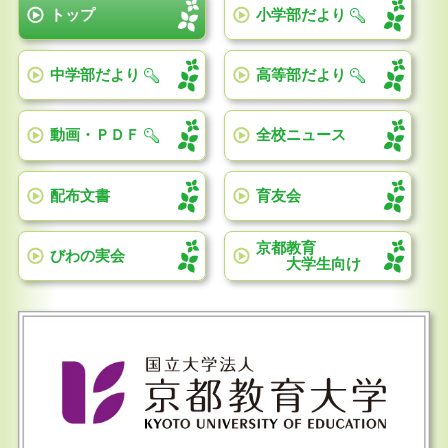
トップ
小学部だより
中学部だより
高等部だより
動画・ＰＤＦ
全校ニュース
配布文書
育友会
京都教育
びわの実会
大学生向け