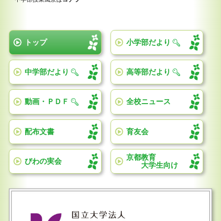
トップ
小学部だより
中学部だより
高等部だより
動画・ＰＤＦ
全校ニュース
配布文書
育友会
京都教育
びわの実会
大学生向け