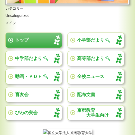
カテゴリー
Uncategorized
メイン
トップ
小学部だより
中学部だより
高等部だより
動画・ＰＤＦ
全校ニュース
育友会
配布文書
京都教育
びわの実会
大学生向け