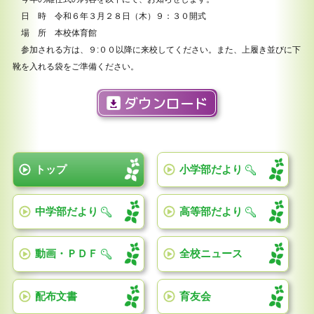
日 時 令和６年３月２８日（木）９：３０開式
場 所 本校体育館
参加される方は、９:００以降に来校してください。また、上履き並びに下
靴を入れる袋をご準備ください。
ダウンロード
トップ
小学部だより
中学部だより
高等部だより
動画・ＰＤＦ
全校ニュース
配布文書
育友会