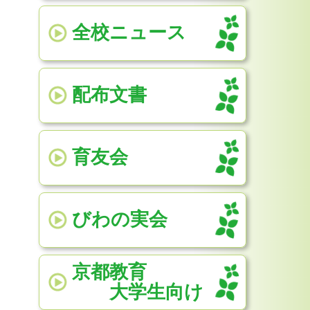
全校ニュース
配布文書
育友会
びわの実会
京都教育
大学生向け