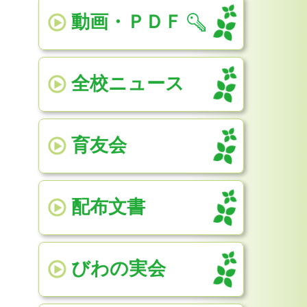
動画・ＰＤＦ
全校ニュース
育友会
配布文書
びわの実会