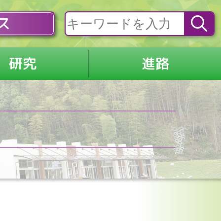
ス
研究
進路