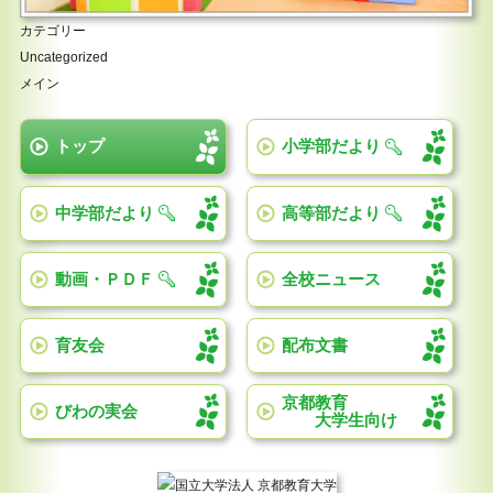
カテゴリー
Uncategorized
メイン
トップ
小学部だより
中学部だより
高等部だより
動画・ＰＤＦ
全校ニュース
育友会
配布文書
京都教育
びわの実会
大学生向け