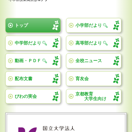
トップ
小学部だより
中学部だより
高等部だより
動画・ＰＤＦ
全校ニュース
配布文書
育友会
京都教育
びわの実会
大学生向け