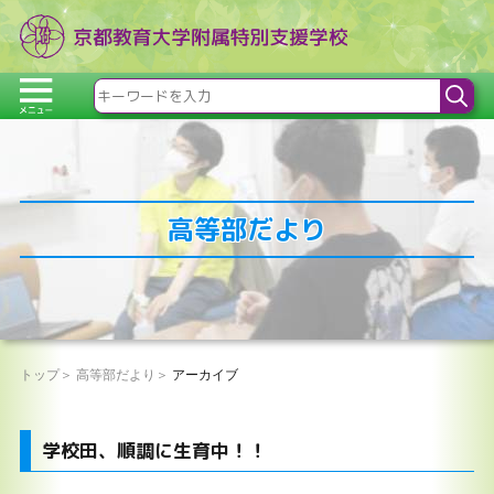
高等部だより
トップ
高等部だより
アーカイブ
学校田、順調に生育中！！